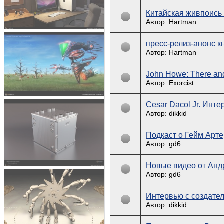
Китайская живпоись
Автор: Hartman
пресс-релиз-анонс к
Автор: Hartman
John Howe: There an
Автор: Exorcist
Cesar Dacol Jr. Инте
Автор: dikkid
Подкаст о Гейм Арте
Автор: gd6
Новые видео от Анд
Автор: gd6
Интервью с создате
Автор: dikkid