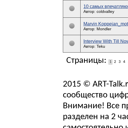
10 самых впечатляю
Автор: coldvalley
Marvin Koppejan_mot
Автор: Mondler
Interview With Till N
Автор: Teku
Страницы:
1
2
3
4
2015 © ART-Talk.
сообщество цифр
Внимание! Все п
разделен на 2 ча
самостоятельно и