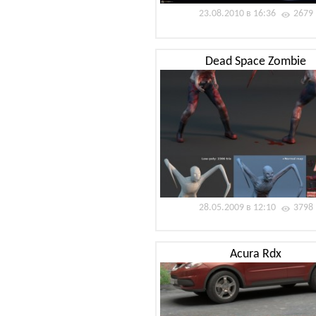
23.08.2010 в 16:36
2679
Dead Space Zombie
28.05.2009 в 12:10
3798
Acura Rdx