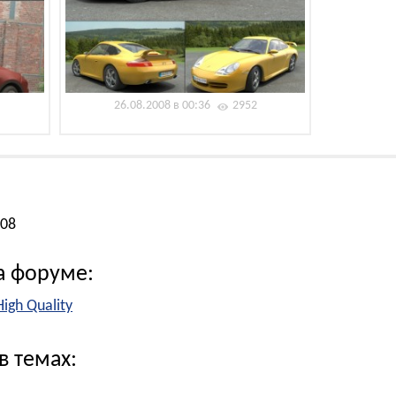
26.08.2008 в 00:36
2952
008
а форуме:
igh Quality
в темах: