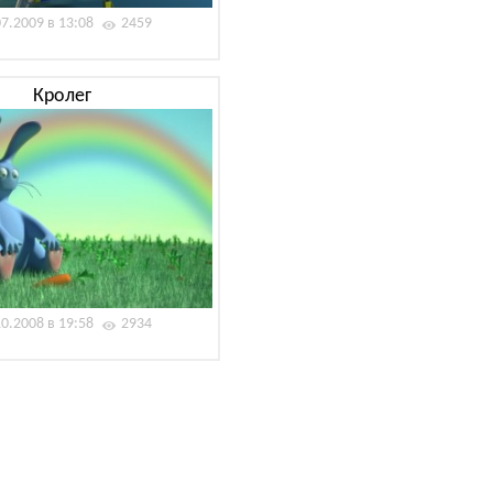
07.2009 в 13:08
2459
Кролег
10.2008 в 19:58
2934