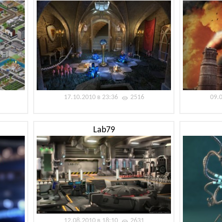
17.10.2010 в 23:36
2516
09.
Lab79
12.08.2010 в 18:10
2631