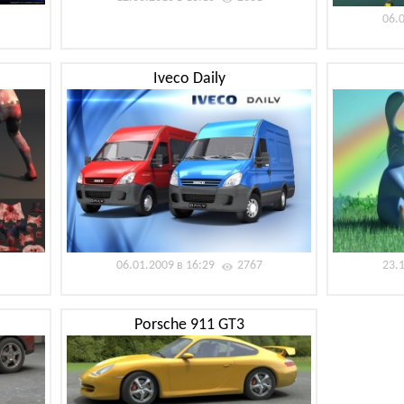
06.
Iveco Daily
06.01.2009 в 16:29
2767
23.
Porsche 911 GT3