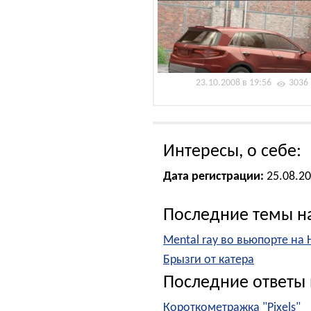
23.10.2008 в 19:56
3036
Интересы, о себе:
Дата регистрации:
25.08.2
Последние темы н
Mental ray во вьюпорте на H
Брызги от катера
Последние ответы 
Короткометражка "Pixels"