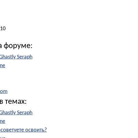
010
а форуме:
 Ghastly Seraph
ine
com
в темах:
 Ghastly Seraph
ine
советуете освоить?