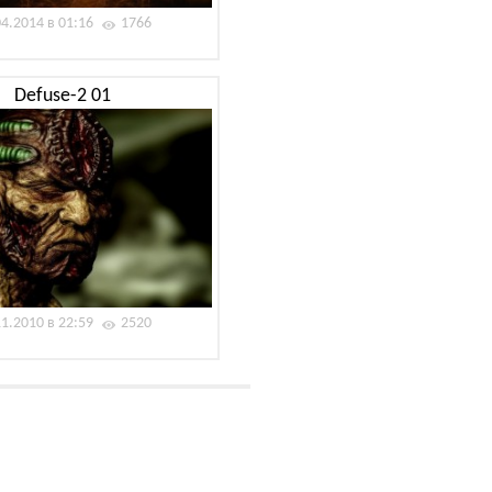
04.2014 в 01:16
1766
Defuse-2 01
11.2010 в 22:59
2520