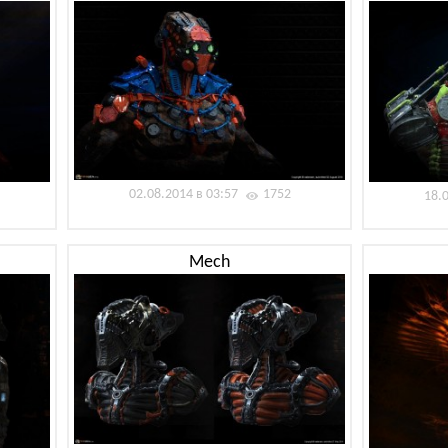
02.08.2014 в 03:57
1752
18.
Mech