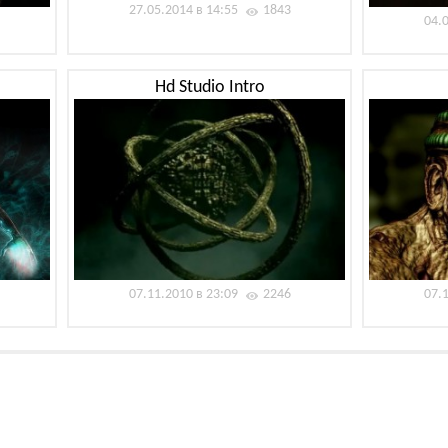
27.05.2014 в 14:55
1843
04.
Hd Studio Intro
07.11.2010 в 23:09
2246
07.