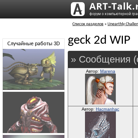
Список разделов
»
Unearthly Challe
geck 2d WIP
Случайные работы 3D
» Сообщения (
Автор:
Marena
Автор:
Hacmanhac