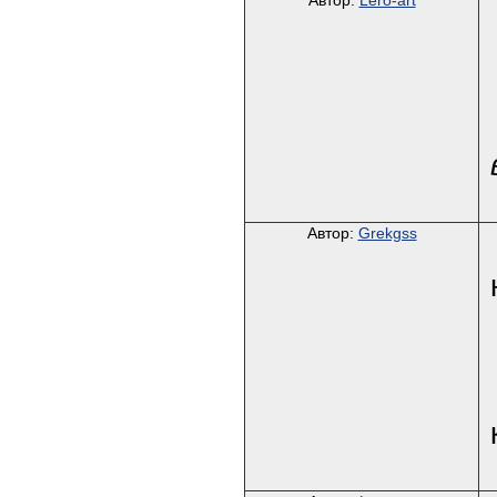
Автор:
Lero-art
Автор:
Grekgss