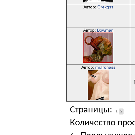
Автор:
Grekgss
Автор:
Bowman
Автор:
mr.Ironass
Страницы:
1
2
Количество прос