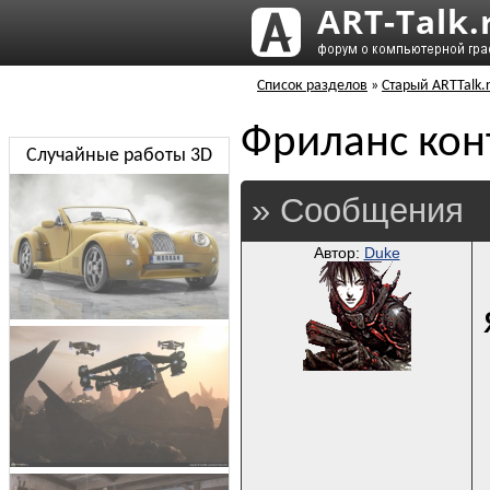
Список разделов
»
Старый ARTTalk.
Фриланс кон
Случайные работы 3D
» Сообщения
Автор:
Duke