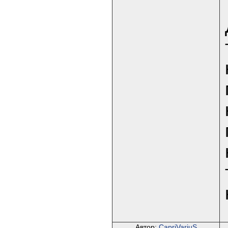
Автор:
CapriVariuS