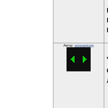
Автор:
voronartcom