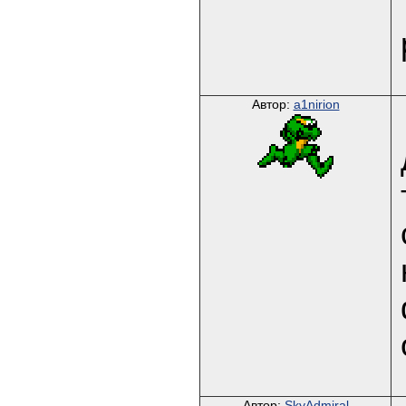
Автор:
a1nirion
Автор:
SkyAdmiral