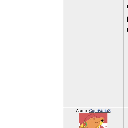
Автор:
CapriVariuS