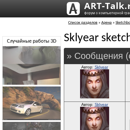
Список разделов
»
Арена
»
Sketchb
Sklyear sket
Случайные работы 3D
» Сообщения (
Автор:
Sklyear
Автор:
Sklyear