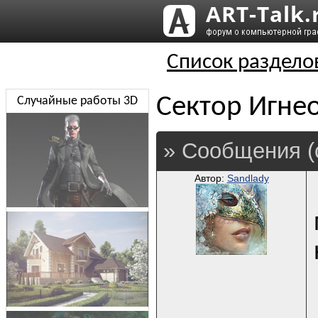
Список раздело
Сектор Игне
Случайные работы 3D
» Сообщения (
Автор:
Sandlady