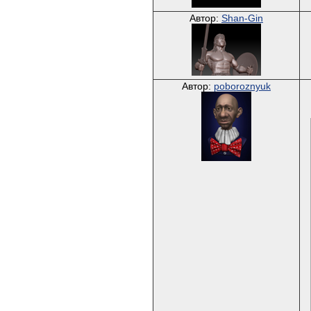
Автор:
Shan-Gin
Автор:
poboroznyuk