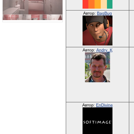
Автор:
BagBug
Автор:
Andry_K
Автор:
EnDivine