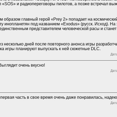
л «SOS» и радиопереговоры пилотов, а позже встречал вы
м образом главный герой «Prey 2» попадает на космический
ту инопланетян под названием «Exodus» (русск. Исход). На 
 единственным представителем человеческой расы и станет
з несколько дней после повторного анонса игры разработч
ка игры планируют выпускать к ней сюжетные DLC.
Дата
 Выглядит очень вкусно!
Дата
первая часть в свое время очень даже понравилась, надеюс
Дата