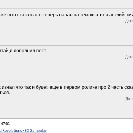
жет кто сказать кто теперь напал на землю а то я английск
Дата
тай,я дополнил пост
Дата
к изнал что так и будет, еще в первом ролике про 2 часть ска
ться.
Дата
 4740.
ed Revelations - E3 Gameplay