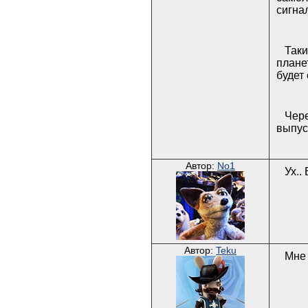
сигна
Таки
плане
будет
Чере
выпус
Автор:
No1
Ух..
Автор:
Teku
Мне 