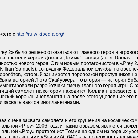
южете c
http://ru.wikipedia.org/
rey 2» было решено отказаться от главного героя и игров
ца племени чероки Домаси „Томми“ Таводи (англ. Domasi "T
лностью нового героя. Этим новым протагонистом в «Prey 
. Killian Samuels), сотрудник Федеральной службы по обесп
ерелётов, который занимается перевозкой преступников на
 была историей Люка Скайуокера, то вторая — история Боба
мментировали разработчики смену главного героя игры.Сюж
етящий самолёт, на котором находится Киллиан, врезается в
ческий корабль инопланетян, а после этого уцелевшие его
 и захватываются инопланетянами.
ая сцена захвата самолёта и его крушения на космическом
нальной «Prey» 2006 года и, таким образом, является сюже
нальной «Prey» протагонист Томми на одном из первых уро
ёта с позывными «Seajay Air 6401» на поверхность космич