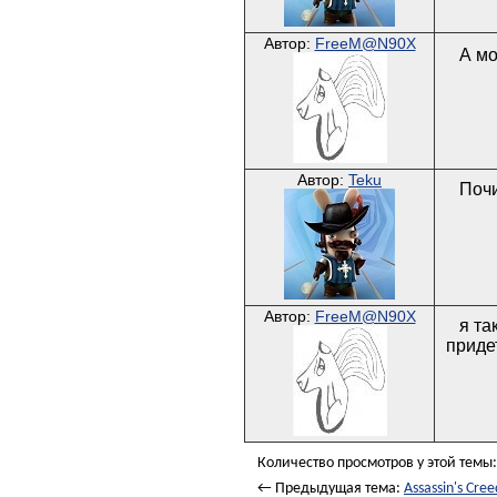
Автор:
FreeM@N90X
А мо
Автор:
Teku
Почи
Автор:
FreeM@N90X
я та
приде
Количество просмотров у этой темы:
← Предыдущая тема:
Assassin's Cre