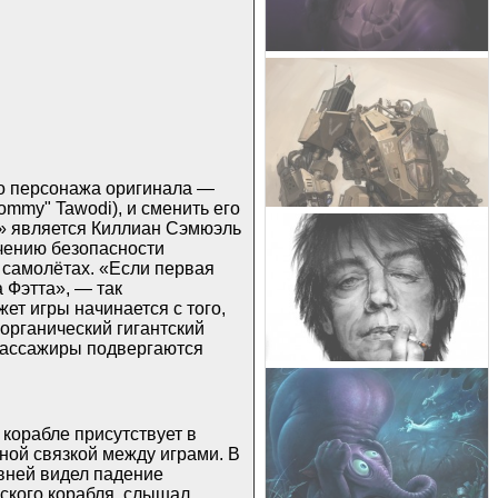
ого персонажа оригинала —
ommy" Tawodi), и сменить его
2» является Киллиан Сэмюэль
ечению безопасности
 самолётах. «Если первая
 Фэтта», — так
ет игры начинается с того,
 органический гигантский
 пассажиры подвергаются
 корабле присутствует в
тной связкой между играми. В
вней видел падение
еского корабля, слышал