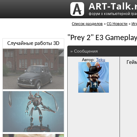
Список разделов
»
CG Новости
»
Иг
"Prey 2" E3 Gamepla
Случайные работы 3D
» Сообщения
Автор:
Teku
Гейм