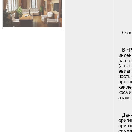
О с
В «P
индей
на по
(англ
авиап
часть
проко
как л
косми
атаке
Данн
ориги
ориги
самол