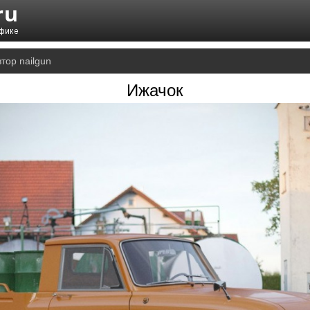
тор nailgun
Ижачок