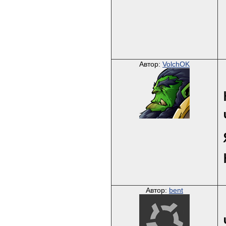
Автор:
VolchOK
Автор:
bent