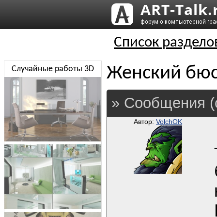
Список раздело
Женский бюст
Случайные работы 3D
» Сообщения (
Автор:
VolchOK