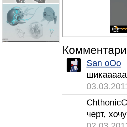
Комментари
San oOo
шикааааа
03.03.201
СhthonicС
черт, хоч
02.03.201