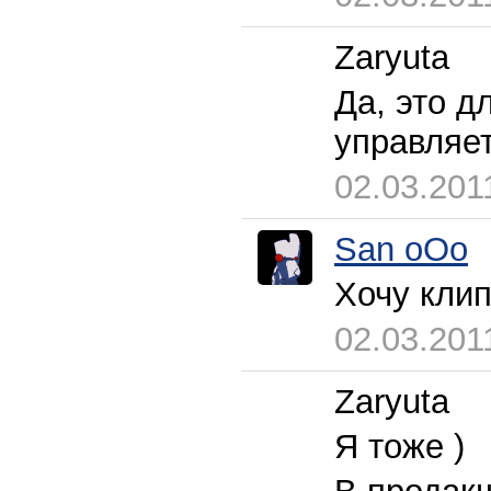
Zaryuta
Да, это д
управляе
02.03.201
San oOo
Хочу клип
02.03.201
Zaryuta
Я тоже )