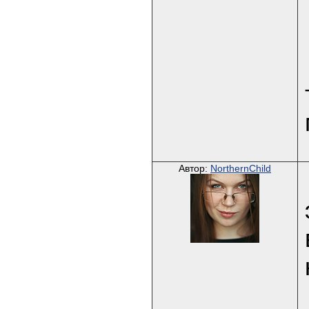
Автор:
NorthernChild