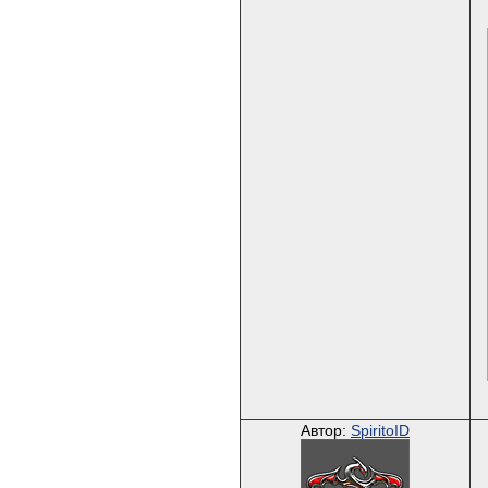
Автор:
SpiritoID