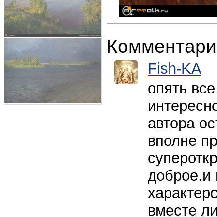
Комментари
Fish-KA
опять все
интересно
автора ос
вполне пр
супероткр
доброе.и 
характер
вместе ли