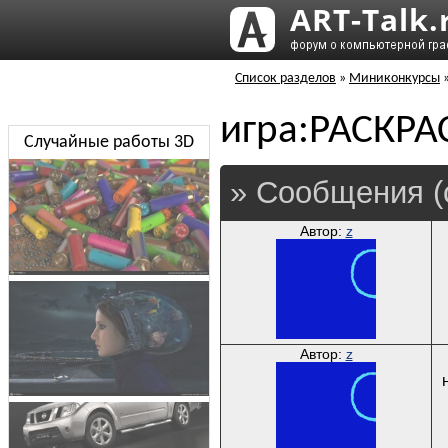
Список разделов
»
Миниконкурсы
игра:РАСКРА
Случайные работы 3D
» Сообщения (
Автор:
z
Автор:
z