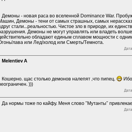
Демоны - новая раса во вселенной Dominance War. Проб
Машин, Демоны - тени от самых страшных, самых нерасска
вдруг стали...реальностью. Чистое зло в природе, их единств
разрушения. Демоны не могут управлять или владеть волше
действительно обладают единым сплавом мощности с одни
Огонь/лава или Лед/холод или Смерть/Темнота.
Дата
Melentiev A
Кошерно. щас столько демонов налепят ,что пипец.
Ибо
неограничен. )))
Дата
Да нормы тоже по кайфу. Меня слово "Мутанты" привлека
Дата