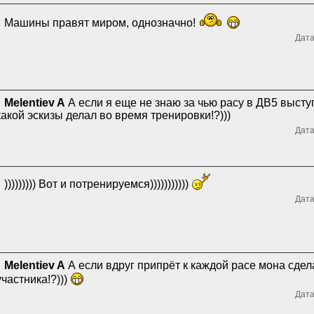
Машины правят миром, однозначно!
Дата
Melentiev A
А если я еще не знаю за чью расу в ДВ5 высту
какой эскизы делал во время тренировки!?)))
Дата
))))))))) Вот и потренируемся)))))))))))
Дата
Melentiev A
А если вдруг припрёт к каждой расе мона сдела
участника!?)))
Дата