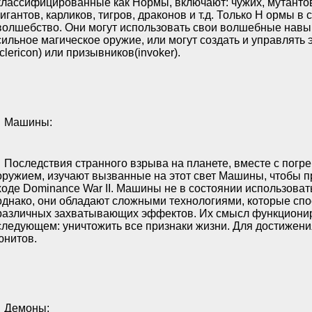
классифицированные как Нормы, включают: чужих, мутантов
гигантов, карликов, тигров, драконов и т.д. Только Н ормы в
волшебство. Они могут использовать свои волшебные навы
сильное магическое оружие, или могут создать и управлять
(clericon) или призывников(invoker).
Машины:
Последствия странного взрыва на планете, вместе с пог
оружием, изучают вызванные на этот свет Машины, чтобы п
ходе Dominance War II. Машины не в состоянии использоват
однако, они обладают сложными технологиями, которые спо
различных захватывающих эффектов. Их смысл функционир
следующем: уничтожить все признаки жизни. Для достижения 
юнитов.
Демоны: