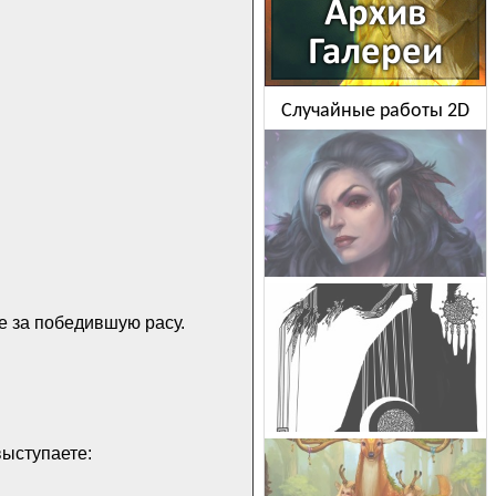
Случайные работы 2D
е за победившую расу.
выступаете: