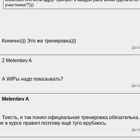
участника!?)))
Конечно))) Это же тренировка)))
Дата
2 Melentiev A
А WIPы надо показывать?
Дата
Melentiev A
Тоесть, я так понял официальная тренировка обязательна..
не в курсе правил поэтому ещё туго врубаюсь.
Дата