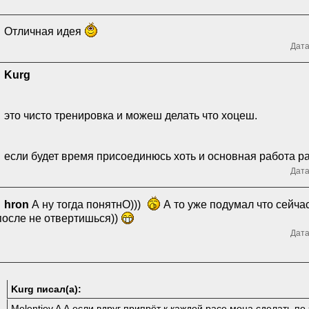
Отличная идея
Дата
Kurg
это чисто тренировка и можеш делать что хоцеш.
если будет время присоединюсь хоть и основная работа р
Дата
hron
А ну тогда понятнО)))
А то уже подумал что сейча
после не отвертишься))
Дата
Kurg писал(а):
Melentiev A А если вдруг припрёт к каждой расе мона сделать по 