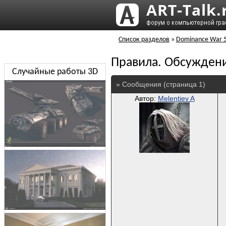
Список разделов
»
Dominance War 
Правила. Обсужден
Случайные работы 3D
» Сообщения (страница 1)
Автор:
Melentiev A