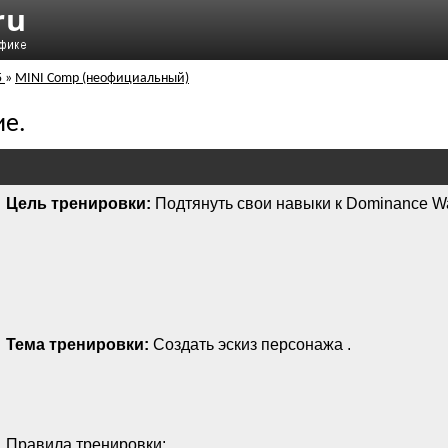
5
»
MINI Comp (неофициальный)
ие.
Цель тренировки:
Подтянуть свои навыки к Dominance W
Тема тренировки:
Создать эскиз персонажа .
Правила тренировки: