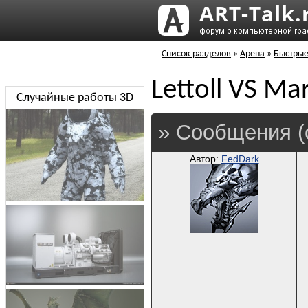
Список разделов
»
Арена
»
Быстрые
Lettoll VS Ma
Случайные работы 3D
» Сообщения (
Автор:
FedDark