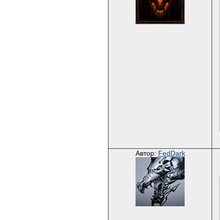
Автор:
FedDark