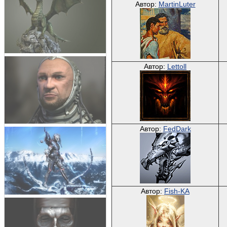
Автор:
MartinLuter
Автор:
Lettoll
Автор:
FedDark
Автор:
Fish-KA