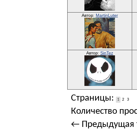
Автор:
MartinLuter
Автор:
SinTez
Страницы:
1
2
3
Количество прос
← Предыдущая 