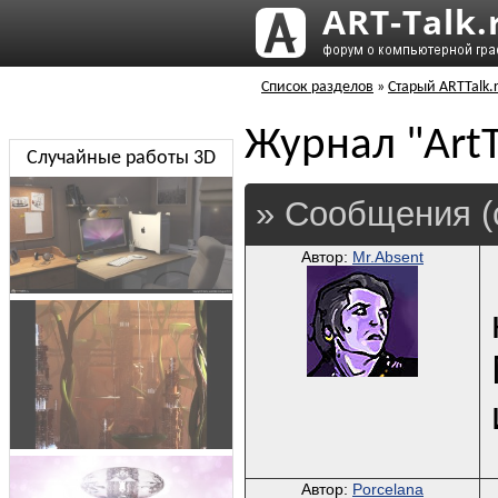
Список разделов
»
Старый ARTTalk.
Журнал "ArtT
Случайные работы 3D
» Сообщения (
Автор:
Mr.Absent
Автор:
Porcelana