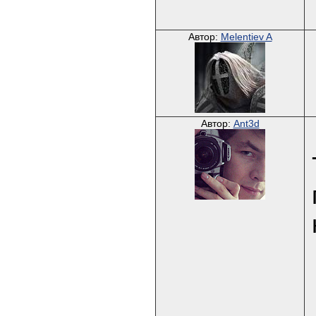
Автор:
Melentiev A
Автор:
Ant3d