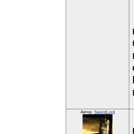
Автор:
SwordLord