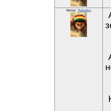
Автор:
Yubodoc
з
н