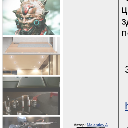
ц
з
п
Автор:
Melentiev A