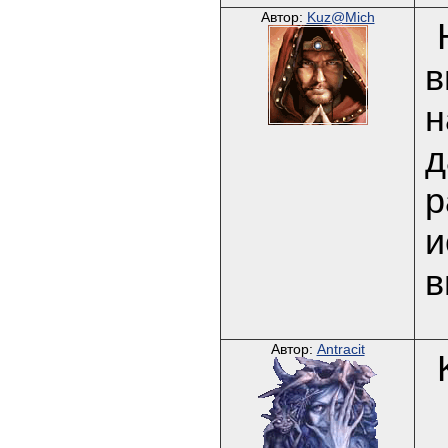
Автор:
Kuz@Mich
в
н
д
р
и
в
Автор:
Antracit