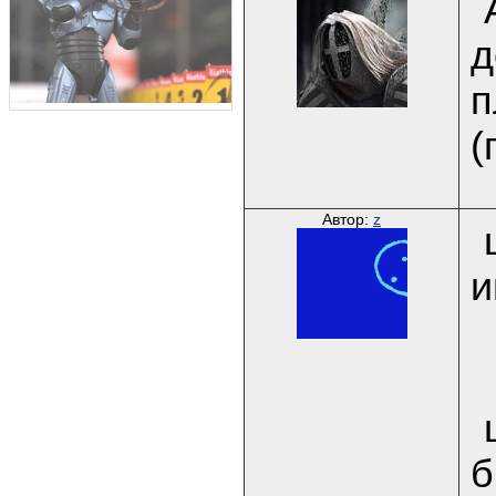
д
п
(
Автор:
z
и
б