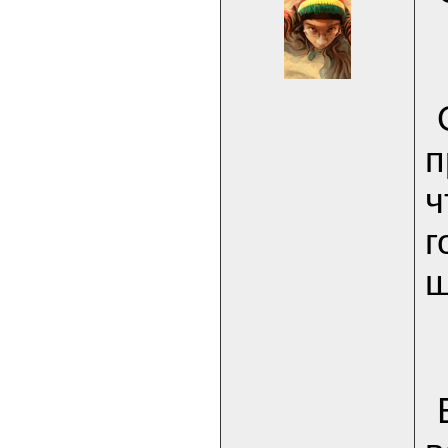
п
ч
г
ш