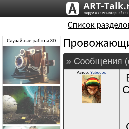
Список раздело
Провожающ
Случайные работы 3D
» Сообщения (
Автор:
Yubodoc
С