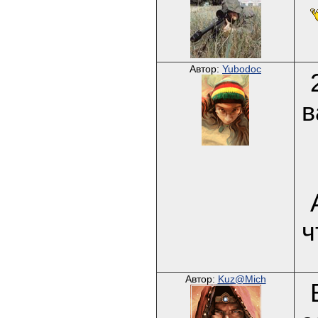
Автор:
Yubodoc
в
ч
Автор:
Kuz@Mich