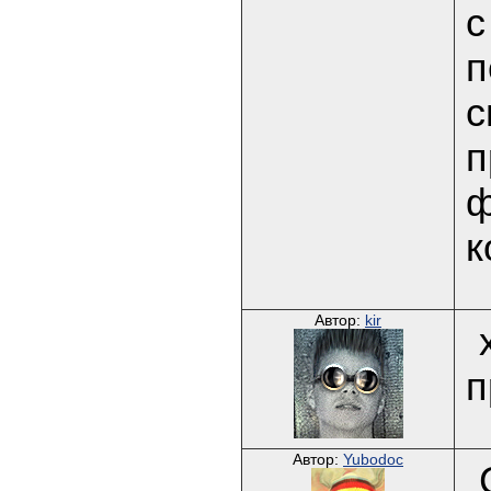
с
п
с
п
ф
к
Автор:
kir
п
Автор:
Yubodoc