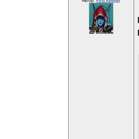
Автор:
First Keeper