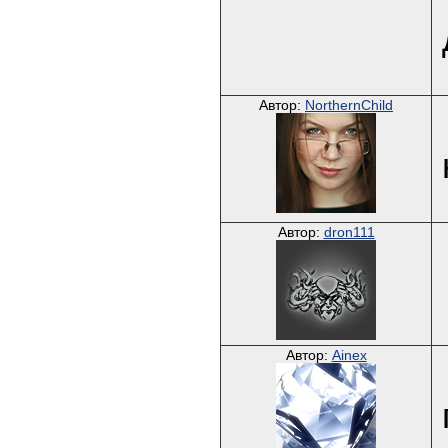
Автор:
NorthernChild
Автор:
dron111
Автор:
Ainex