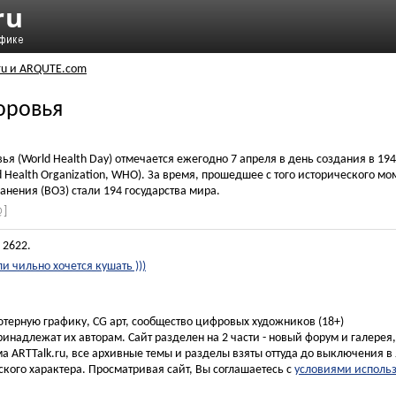
ru и ARQUTE.com
оровья
я (World Health Day) отмечается ежегодно 7 апреля в день создания в 1
 Health Organization, WHO). За время, прошедшее с того исторического м
нения (ВОЗ) стали 194 государства мира.
@]
 2622.
ли чильно хочется кушать )))
ьютерную графику, CG арт, сообщество цифровых художников (18+)
инадлежат их авторам. Сайт разделен на 2 части - новый форум и галерея
а ARTTalk.ru, все архивные темы и разделы взяты оттуда до выключения в 
кого характера. Просматривая сайт, Вы соглашаетесь с
условиями исполь