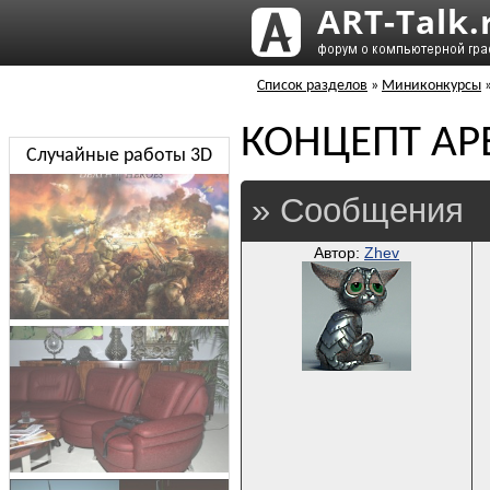
Список разделов
»
Миниконкурсы
КОНЦЕПТ АР
Случайные работы 3D
» Сообщения
Автор:
Zhev