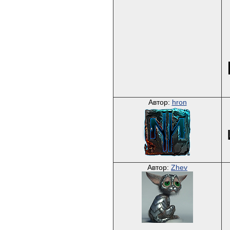
Автор:
hron
Автор:
Zhev