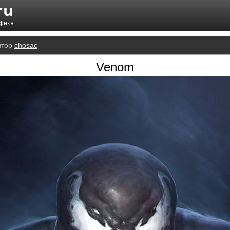
втор
chosac
Venom