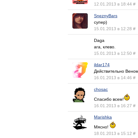
12.01.2013 в 18:44
#
SneznyBars
супер)
15.01.2013 в 12:28
#
Daga
ага, клево.
15.01.2013 в 12:50
#
ildar174
Действительно Веном
16.01.2013 в 14:46
#
chosac
Спасибо всем!
16.01.2013 в 16:27
#
Marishka
Мясно!
18.01.2013 в 15:12
#