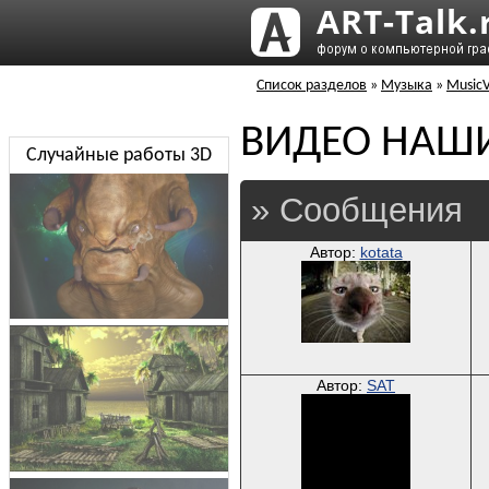
Список разделов
»
Музыка
»
MusicV
ВИДЕО НАШ
Случайные работы 3D
» Сообщения
Автор:
kotata
Автор:
SAT