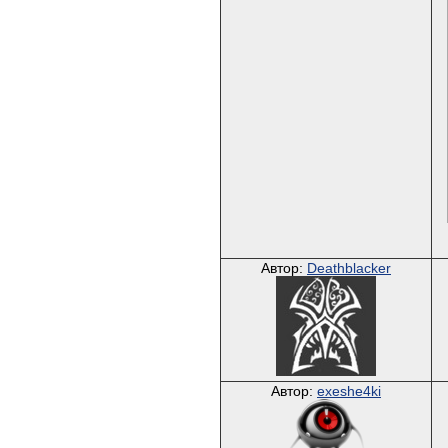
Автор:
Deathblacker
Автор:
exeshe4ki