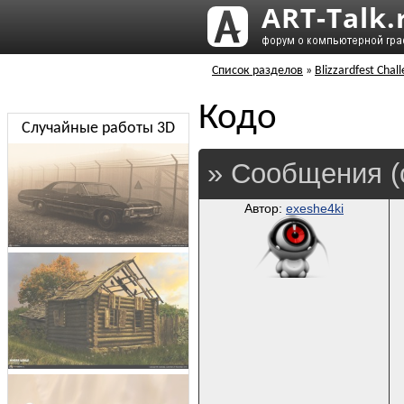
Список разделов
»
Blizzardfest Chal
Кодо
Случайные работы 3D
» Сообщения (
Автор:
exeshe4ki