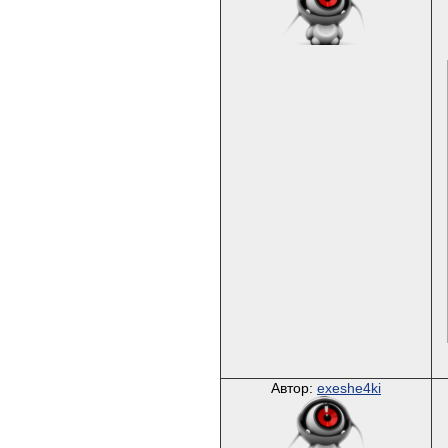
Автор:
exeshe4ki