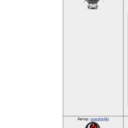
Автор:
exeshe4ki