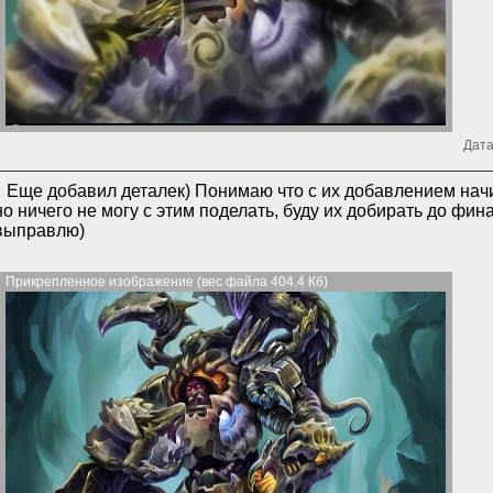
Дата
Еще добавил деталек) Понимаю что с их добавлением нач
но ничего не могу с этим поделать, буду их добирать до фин
выправлю)
Прикрепленное изображение (вес файла 404.4 Кб)