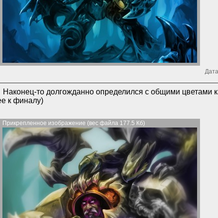
Дата
Наконец-то долгожданно определился с общими цветами ка
ее к финалу)
Прикрепленное изображение (вес файла 177.5 Кб)