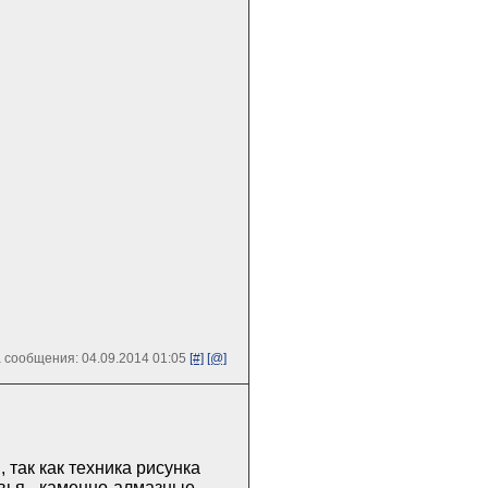
 сообщения: 04.09.2014 01:05
[#]
[@]
 так как техника рисунка
евья - каменно-алмазные.