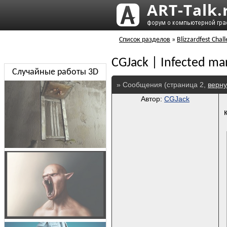
Список разделов
»
Blizzardfest Chal
CGJack | Infected ma
Случайные работы 3D
» Сообщения (страница 2,
верну
Автор:
CGJack