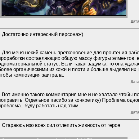
Дата
Достаточно интересный персонаж)
Для меня некий камень претконовение для прочтения рабо
проработки составляющих общую массу фигуры элментов, в
одноматериальной статуе. Если такая задумка, то она удалас
более органическими из кожи и плоти и больше выделил их 
чтобы композиция заиграла.
Дата
Вот именно такого комментария мне и не хватало чтобы п
поправить. Отдельное пасибо за конкретику) Проблема одно
проблема.. буду работать над этим.
Дата
Стараюсь изо всех сил отлепить живность от героя.