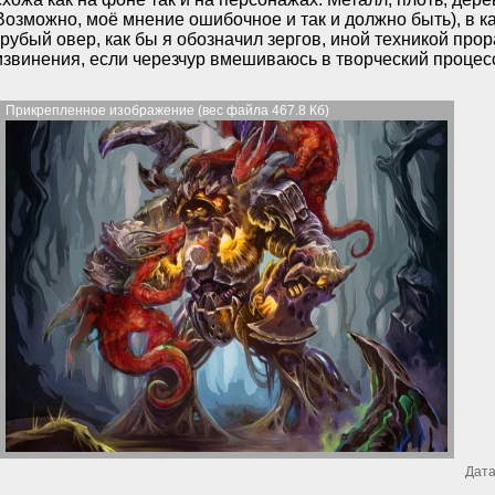
Возможно, моё мнение ошибочное и так и должно быть), в 
грубый овер, как бы я обозначил зергов, иной техникой про
извинения, если черезчур вмешиваюсь в творческий процес
Прикрепленное изображение (вес файла 467.8 Кб)
Дата