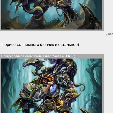
Дата
Порисовал немного фончик и остальное)
Прикрепленное изображение (вес файла 431.6 Кб)