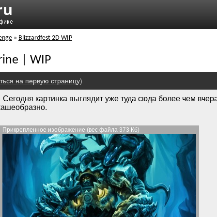
lenge
»
Blizzardfest 2D WIP
rine | WIP
ться на первую страницу
)
Сегодня картинка выглядит уже туда сюда более чем вчера
кашеобразно.
Прикрепленное изображение (вес файла 373 Кб)