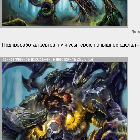
Дата
Подпроработал зергов, ну и усы герою попышнее сделал - 
Прикрепленное изображение (вес файла 291.6 Кб)