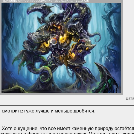
Прикрепленное изображение (вес файла 471.5 Кб)
Дата
смотрится уже лучше и меньше дробится.
Хотя ощущение, что всё имеет каменную природу остаётся,
схожа как на фоне так и на персонажах. Металл, плоть, дер