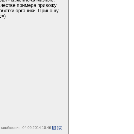
качестве примера привожу
работки органики. Приношу
с=)
 сообщения: 04.09.2014 10:46
[#]
[@]