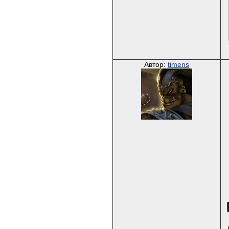
Автор:
timens