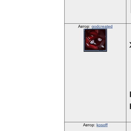
Автор:
godcreated
Автор:
kosoff