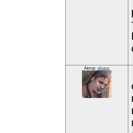
Автор:
elxaoc