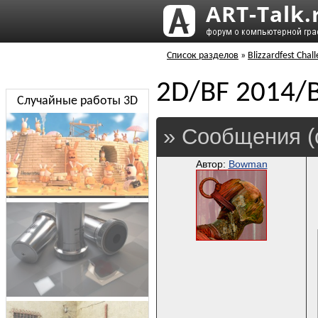
Список разделов
»
Blizzardfest Chal
2D/BF 2014
Случайные работы 3D
» Сообщения (
Автор:
Bowman