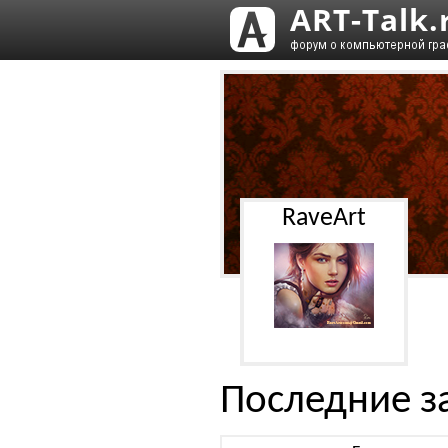
RaveArt
Последние з