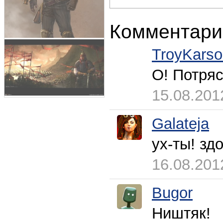
Комментари
TroyKars
О! Потря
15.08.201
Galateja
ух-ты! зд
16.08.201
Bugor
Ништяк!