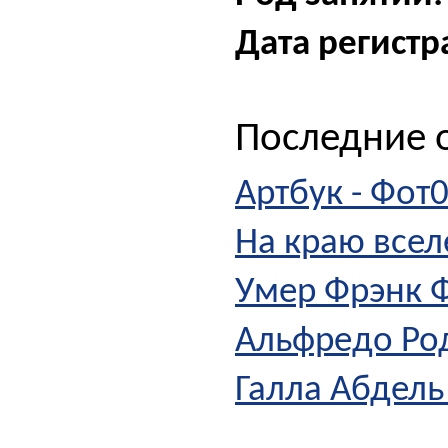
Дата регистр
Последние о
Артбук - Фот0
На краю вселе
Умер Фрэнк 
Альфредо Род
Галла Абдель