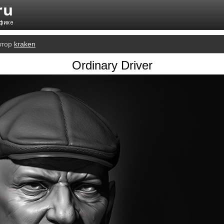
втор
kraken
Ordinary Driver