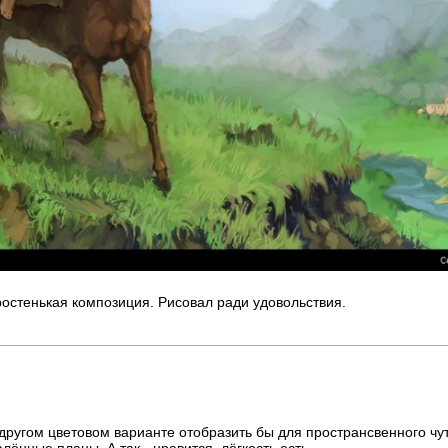
остенькая композиция. Рисовал ради удовольствия.
 другом цветовом варианте отобразить бы для пространсвенного чут
лённые планы. А так - нравится, лёгкость есть