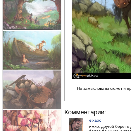
Не замысловаты сюжет и пр
Комментарии:
elxaoc
имхо, другой берег в
более ближние и отда