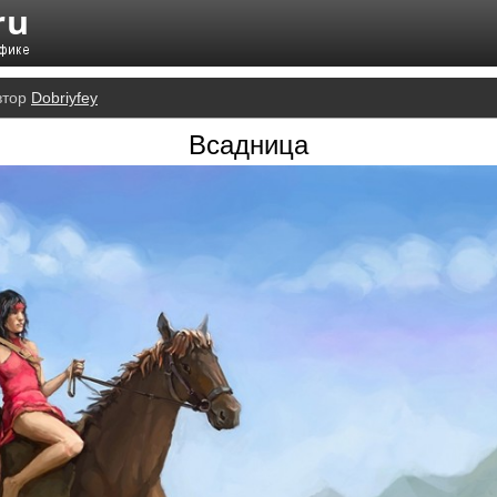
втор
Dobriyfey
Всадница