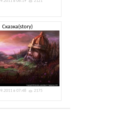
09.2011 в 08:19
2121
Сказка(story)
09.2011 в 07:48
2175