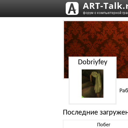
Dobriyfey
Раб
Последние загруже
Побег