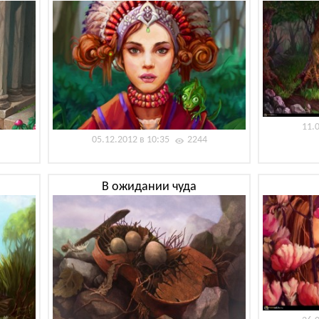
11.
05.12.2012 в 10:35
2244
В ожидании чуда