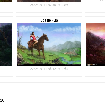
26.
28.09.2011 в 07:56
2696
Всадница
22.09.2011 в 08:12
2989
21.
010