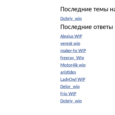
Последние темы н
Dobriy_wip
Последние ответы 
Alexius WIP
veresk wip
maker-hs WIP
freeray_WIp
Motor4ik wip
aristides
LadyOwl WIP
Delor_wip
Frio WIP
Dobriy_wip