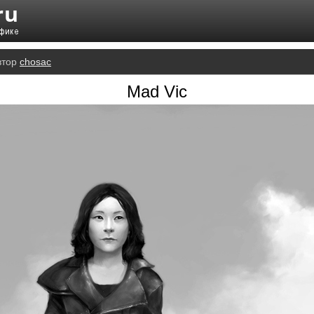
втор
chosac
Mad Vic