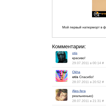
Мой первый натюрморт в ф
Комментарии:
otis
красиво!
29.07.2011 в 00:14
#
Okha
otis
Спасибо!
28.07.2011 в 20:52
#
Ales-fera
реальненько)
28.07.2011 в 21:31
#