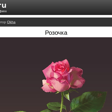
втор
Okha
Розочка