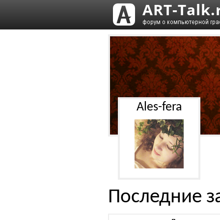
Ales-fera
Последние з