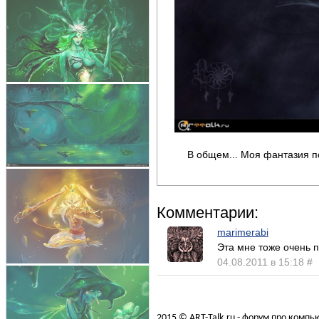
В общем... Моя фантазия по
Комментарии:
marimerabi
Эта мне тоже очень 
04.08.2011 в 15:18
#
2015 © ART-Talk.ru - форум про комп