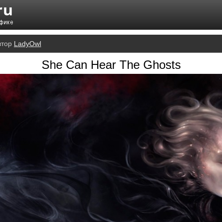
втор
LadyOwl
She Can Hear The Ghosts