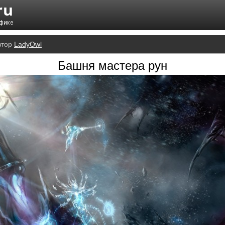
втор
LadyOwl
Башня мастера рун