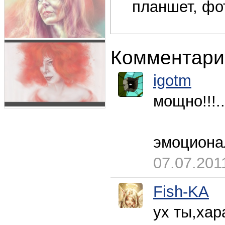
планшет, фо
Комментари
igotm
мощно!!!..
эмоционал
07.07.201
Fish-KA
ух ты,хар