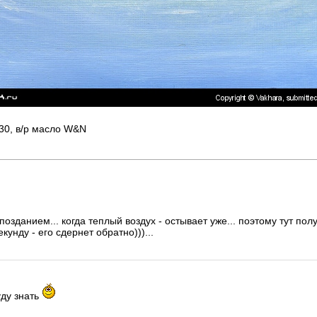
30, в/р масло W&N
позданием... когда теплый воздух - остывает уже... поэтому тут по
екунду - его сдернет обратно)))...
уду знать