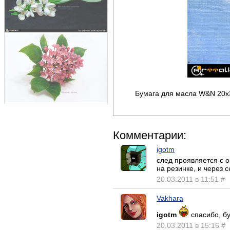
Бумага для масла W&N 20x
Комментарии:
igotm
след проявляется с о
на резинке, и через с
20.03.2011 в 11:51
#
Vakhara
igotm
спасибо, б
20.03.2011 в 15:16
#