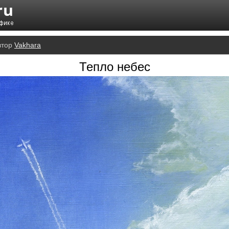
втор
Vakhara
Тепло небес