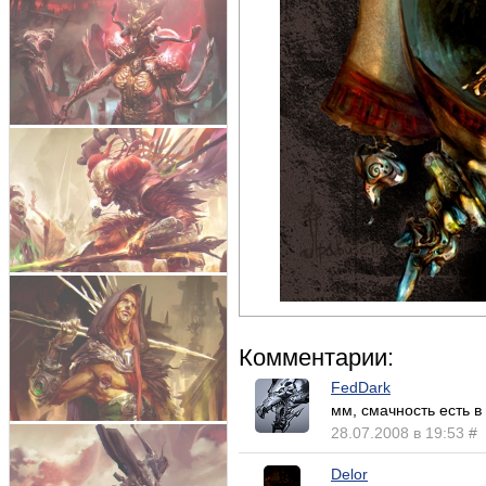
Комментарии:
FedDark
мм, смачность есть в
28.07.2008 в 19:53
#
Delor