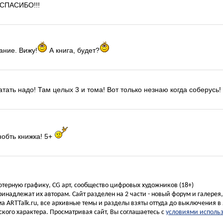
СПАСИБО!!!
ание. Вижу!
А книга, будет?
атать надо! Там целых 3 и тома! Вот только незнаю когда соберусь! 
обть книжка! 5+
ьютерную графику, CG арт, сообщество цифровых художников (18+)
инадлежат их авторам. Сайт разделен на 2 части - новый форум и галерея
а ARTTalk.ru, все архивные темы и разделы взяты оттуда до выключения в 
кого характера. Просматривая сайт, Вы соглашаетесь с
условиями исполь