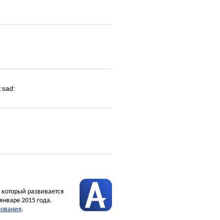
:sad:
, который развивается
январе 2015 года.
зования
.