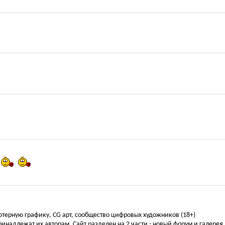
ьютерную графику, CG арт, сообщество цифровых художников (18+)
инадлежат их авторам. Сайт разделен на 2 части - новый форум и галерея