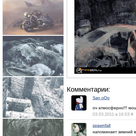
Комментарии:
San oOo
оч атмосферно!!! мо
03.03.2011 в 16:53
#
spawnfall
напоминает зимний в