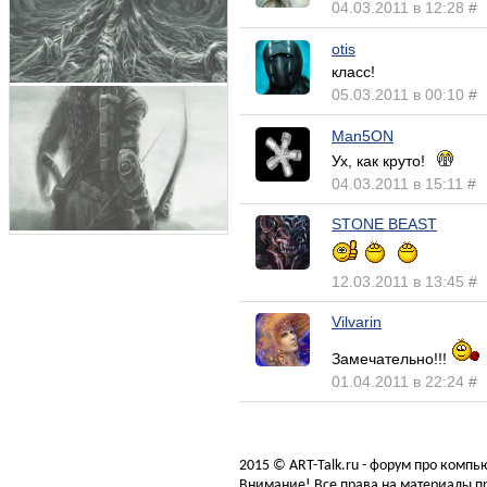
04.03.2011 в 12:28
#
otis
класс!
05.03.2011 в 00:10
#
Man5ON
Ух, как круто!
04.03.2011 в 15:11
#
STONE BEAST
12.03.2011 в 13:45
#
Vilvarin
Замечательно!!!
01.04.2011 в 22:24
#
2015 © ART-Talk.ru - форум про комп
Внимание! Все права на материалы пр