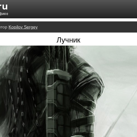
втор
Kopilov Sergey
Лучник