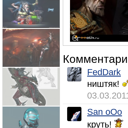
Комментари
FedDark
ништяк!
03.03.201
San oOo
круть!