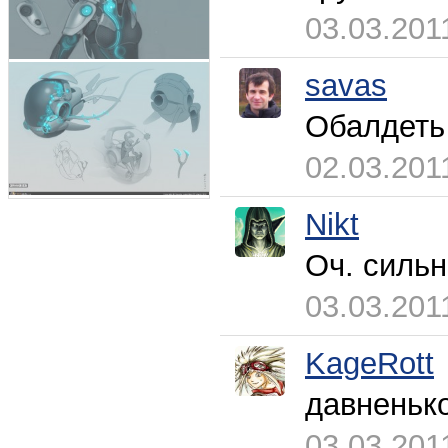
03.03.201
savas
Обалдет
02.03.201
Nikt
Оч. сильн
03.03.201
KageRott
давненько
03.03.201