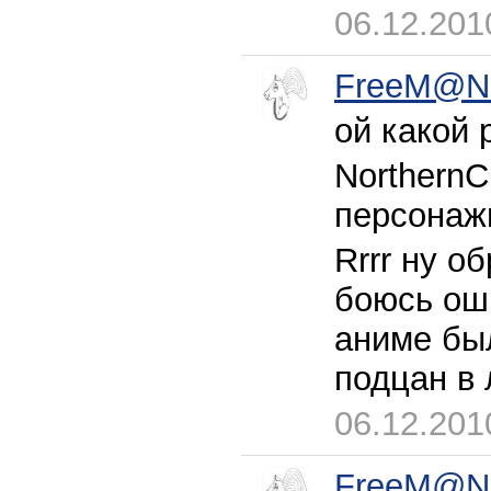
06.12.201
FreeM@N
ой какой 
NorthernC
персонаж
Rrrr ну о
боюсь ош
аниме был
подцан в
06.12.201
FreeM@N