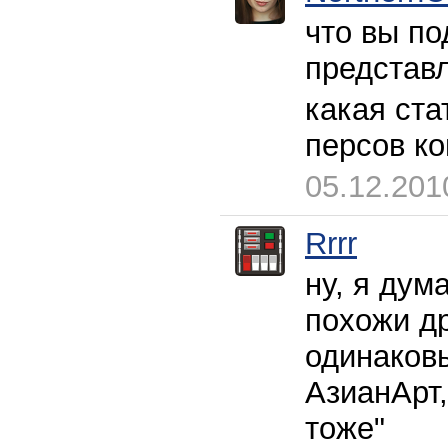
что вы по
представ
какая ста
персов ко
05.12.201
Rrrr
ну, я дум
похожи др
одинаковы
АзианАрт,
тоже"