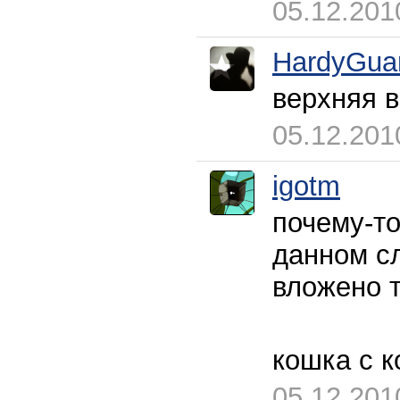
05.12.201
HardyGua
верхняя 
05.12.201
igotm
почему-то
данном сл
вложено т
кошка с к
05.12.201