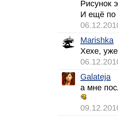
Рисунок э
И ещё по 
06.12.201
Marishka
Хехе, уже
06.12.201
Galateja
а мне по
09.12.201