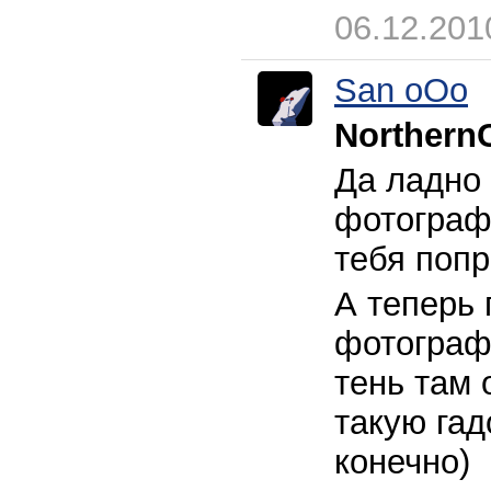
06.12.201
San oOo
Northern
Да ладно
фотограф
тебя попр
А теперь 
фотографи
тень там 
такую гад
конечно)