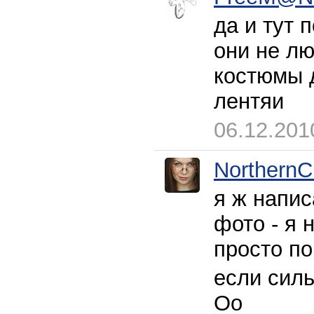
да и тут 
они не лю
костюмы д
лентяи
06.12.201
NorthernC
я ж напис
фото - я 
просто п
если силь
Оо