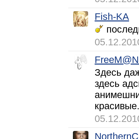
Fish-KA
послед
05.12.201
FreeM@N
Здесь даж
здесь адс
анимешник
красивые.
05.12.201
NorthernC