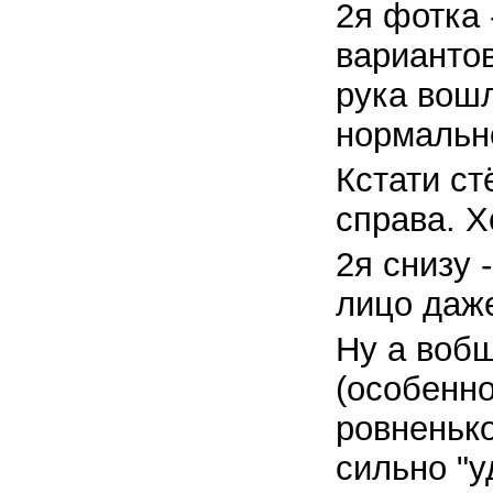
2я фотка 
вариантов
рука вошл
нормальн
Кстати ст
справа. Х
2я снизу 
лицо даже
Ну а воб
(особенно
ровненько
сильно "у