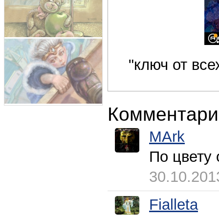
"ключ от все
Комментари
MArk
По цвету 
30.10.201
Fialleta