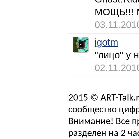
МОЩЬ!!! М
03.11.201
igotm
"лицо" у н
02.11.201
2015 © ART-Talk.
сообщество цифр
Внимание! Все п
разделен на 2 ча