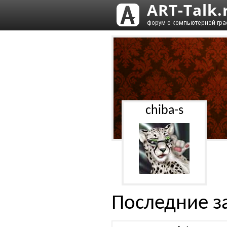
chiba-s
Последние з