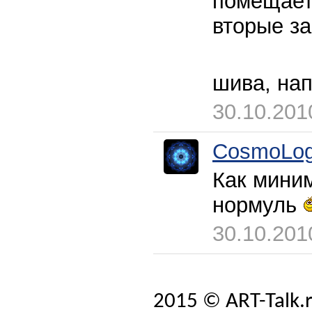
помещаетс
вторые за
шива, нап
30.10.201
CosmoLog
Как миним
нормуль
30.10.201
2015 © ART-Talk.